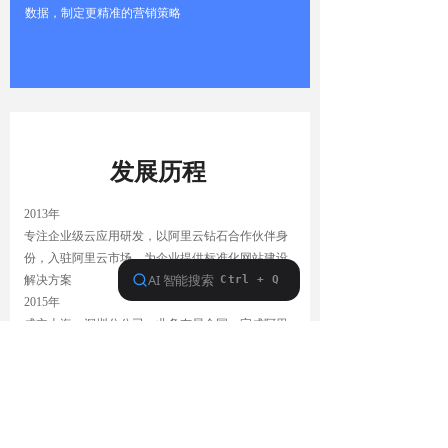
数据，制定更精准的营销策略
发展历程
2013年
专注企业级云应用研发，以阿里云钻石合作伙伴身
份，入驻阿里云市场，为企业提供标准化网站建设
解决方案
2015年
成立上海、深圳分公司，业务布局全国，完成阿里
云生态资质拼图。2016年、2017年连续入选中国云
计算500强
2018年
为有限公司输出企业应用解决方案，付费用户数突
破35万，提供云+信息化服务，助力企业数字化转型